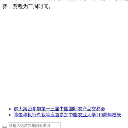
赛，赛程为三周时间。
超大集团参加第十三届中国国际农产品交易会
陈俊华执行总裁等应邀参加中国农业大学110周年校庆