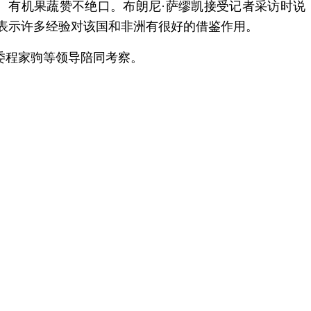
、有机果蔬赞不绝口。布朗尼·萨缪凯接受记者采访时说
表示许多经验对该国和非洲有很好的借鉴作用。
委程家驹等领导陪同考察。