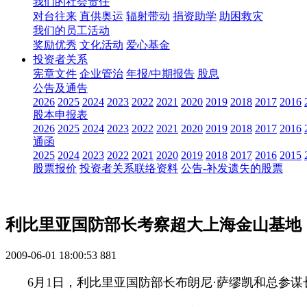
我们的社会责任
对台往来
直供奥运
辐射带动
捐资助学
助困救灾
我们的员工活动
奖励优秀
文化活动
爱心基金
投资者关系
宪章文件
企业管治
年报/中期报告
股息
公告及通告
2026
2025
2024
2023
2022
2021
2020
2019
2018
2017
2016
股本申报表
2026
2025
2024
2023
2022
2021
2020
2019
2018
2017
2016
通函
2025
2024
2023
2022
2021
2020
2019
2018
2017
2016
2015
股票报价
投资者关系联络资料
公告-补发遗失的股票
利比里亚国防部长考察超大上海金山基地
2009-06-01 18:00:53
881
6月1日，利比里亚国防部长布朗尼·萨缪凯和总参